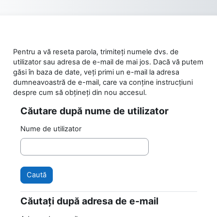
Sari la conţinutul principal
Pentru a vă reseta parola, trimiteți numele dvs. de
utilizator sau adresa de e-mail de mai jos. Dacă vă putem
găsi în baza de date, veți primi un e-mail la adresa
dumneavoastră de e-mail, care va conține instrucțiuni
despre cum să obțineți din nou accesul.
Căutare după nume de utilizator
Căutare după nume de utilizator
Nume de utilizator
Căutați după adresa de e-mail
Căutați după adresa de e-mail