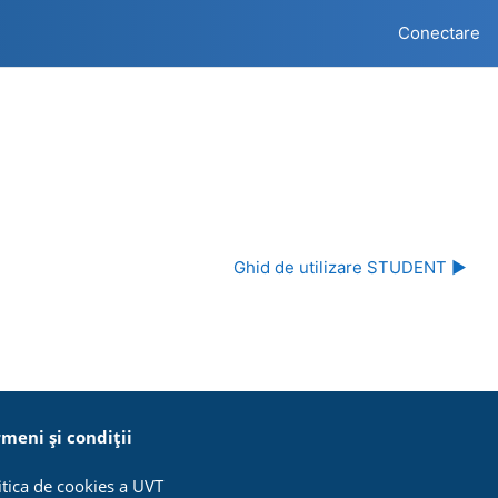
Conectare
Ghid de utilizare STUDENT ▶︎
meni și condiții
itica de cookies a UVT