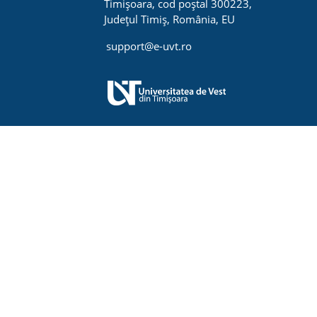
Timișoara, cod poștal 300223,
Județul Timiș, România, EU
support@e-uvt.ro