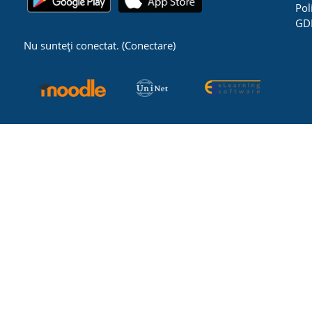
Pol
GD
Nu sunteți conectat. (
Conectare
)