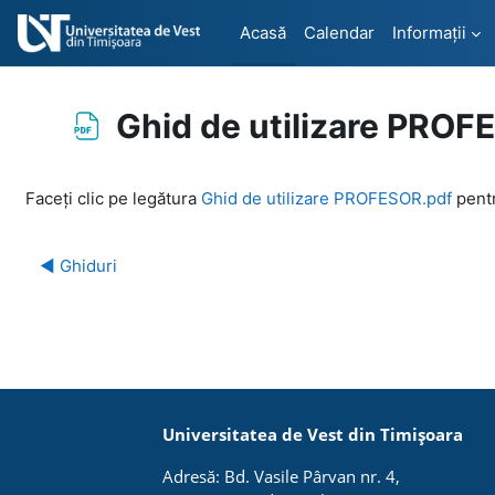
Sari la conţinutul principal
Acasă
Calendar
Informații
Ghid de utilizare PRO
Cerințe pentru finalizare
Faceți clic pe legătura
Ghid de utilizare PROFESOR.pdf
pentr
◀︎ Ghiduri
Universitatea de Vest din Timișoara
Adresă: Bd. Vasile Pârvan nr. 4,