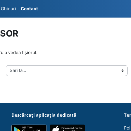
Ghiduri
Contact
FESOR
u a vedea fișierul.
Sari la...
Descărcați aplicația dedicată
Ter
Pol